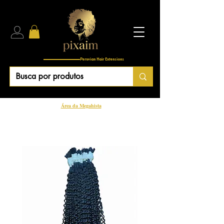
Peruvian Hair Extensions
Área da Megahista