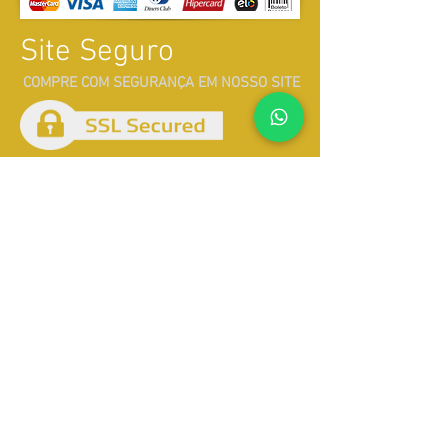
Site Seguro
COMPRE COM SEGURANÇA EM NOSSO SITE
Atendimento
Whatsapp
71 99184-2149
Whatsapp
71 99356-0760
E-mail:
pixaimvendas@hotmail.com
Catálogo
Área do Revendedor
Av. Tancredo Neves, 1189. Ed. Guimarães