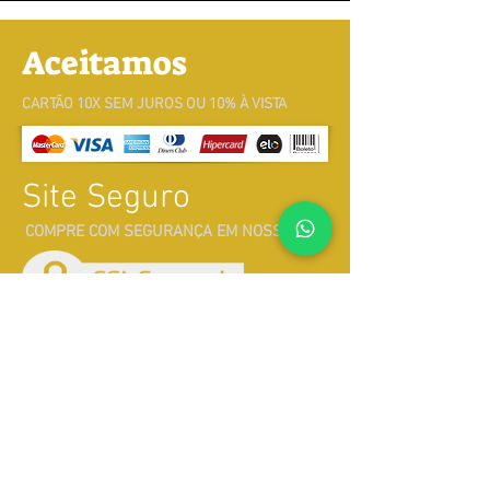
Aceitamos
CARTÃO 10X SEM JUROS OU 10% À VISTA
Site Seguro
COMPRE COM SEGURANÇA EM NOSSO SITE
Atendimento
Whatsapp
71 99184-2149
Whatsapp
71 99356-0760
E-mail:
pixaimvendas@hotmail.com