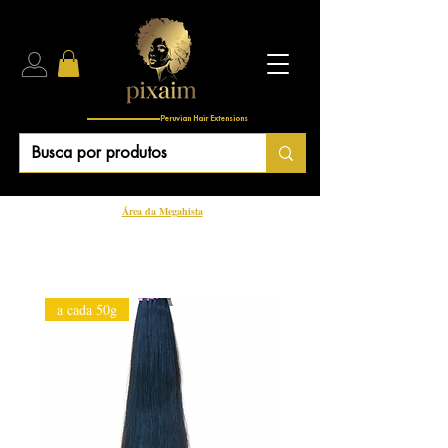
Peruvian Hair Extensions
Área da Megahista
a cada 50g