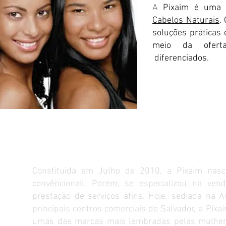
​A
Pixaim é uma l
Cabelos Naturais
.
soluções práticas 
meio da ofert
diferenciados.
Nossa História
a
Constituida em Julho de 2010, a Pixaim nas
convêncionail. Porém, se especializou na v
"
prestação de serviços afins. Hoje, sediada na 
principais centros comerciais de Salvador, a Pix
umas das marcas mais lembradas pelas mulhere