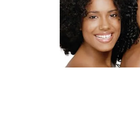
"Promovendo a belez
e a Auto estima por
meia da satisfação
com os seus cabelos