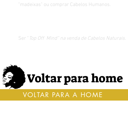
"madeixas" ou comprar Cabelos Humanos.
Nossa Visão
Ser "
Top Off Mind" na venda de Cabelos Naturais.
Voltar para home
VOLTAR PARA A HOME
Cupons
Insti