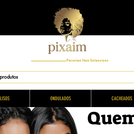
Peruvian Hair Extensions
LISOS
ONDULADOS
CACHEADOS
Quem