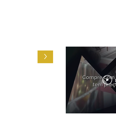
 e receba Cupons de
Feiras & Eventos
>
ões