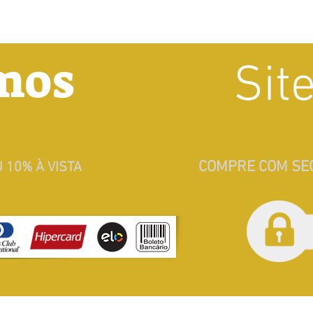
mos
Sit
COMPRE COM SE
 10% À VISTA