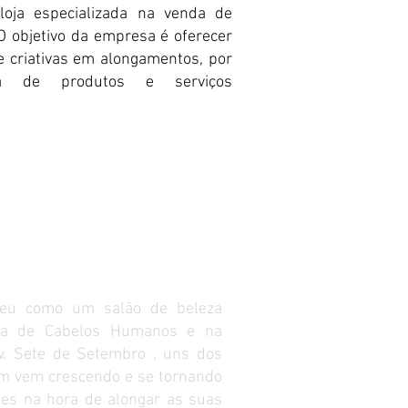
oja especializada na venda de
 O objetivo da empresa é oferecer
e criativas em alongamentos, por
a de produtos e serviços
ceu como um salão de beleza
enda de Cabelos Humanos e na
Av. Sete de Setembro , uns dos
aim vem crescendo e se tornando
s na hora de alongar as suas