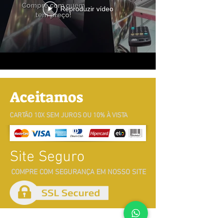
Reproduzir vídeo
Aceitamos
CARTÃO 10X SEM JUROS OU 10% À VISTA
Site Seguro
COMPRE COM SEGURANÇA EM NOSSO SITE