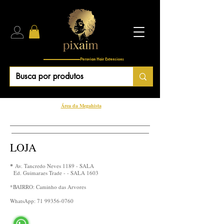
Peruvian Hair Extensions
Área da Megahista
LOJA
*
Av. Tancredo Neves 1189 - SALA
Ed. Guimaraes Trade - - SALA 1603
*BAIRRO: Caminho das Arvores
WhatsApp:
71 99356-0760