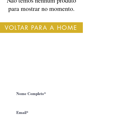
Não temos nenhum produto
para mostrar no momento.
VOLTAR PARA A HOME
Ganhe Cupons
Institucional
Inscreva-se em nosso site e
receba Cupons de
Descontos!