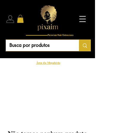
Peruvian Hair Extensions
Área da Megahista