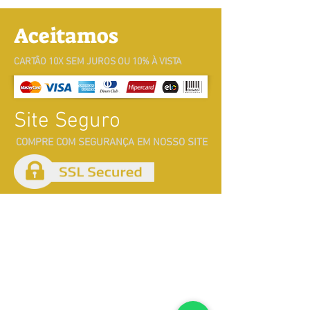
Aceitamos
CARTÃO 10X SEM JUROS OU 10% À VISTA
Site Seguro
COMPRE COM SEGURANÇA EM NOSSO SITE
Atendimento
Whatsapp
71 99184-2149
Whatsapp
71 99356-0760
E-mail:
pixaimvendas@hotmail.com